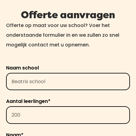
leveren. Bovendien gebruiken we
Offerte aanvragen
herbruikbare kratten en optimaliseren
Offerte op maat voor uw school? Voer het
we onze bezorgroutes om onze
onderstaande formulier in en we zullen zo snel
ecologische voetafdruk te
mogelijk contact met u opnemen.
minimaliseren.
Naam school
Aantal leerlingen*
Naam*